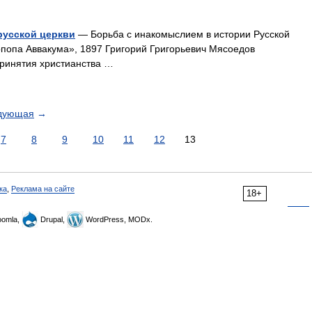
русской церкви
— Борьба с инакомыслием в истории Русской
попа Аввакума», 1897 Григорий Григорьевич Мясоедов
принятия христианства …
дующая
→
7
8
9
10
11
12
13
ка
,
Реклама на сайте
18+
omla,
Drupal,
WordPress, MODx.