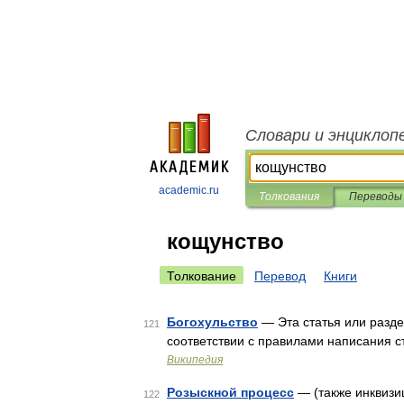
Словари и энциклоп
academic.ru
Толкования
Переводы
кощунство
Толкование
Перевод
Книги
Богохульство
— Эта статья или разде
121
соответствии с правилами написания ст
Википедия
Розыскной процесс
— (также инквизи
122