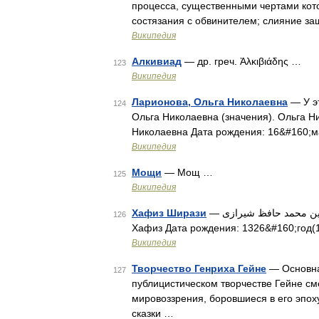
процесса, существенными чертами кото
состязания с обвинителем; слияние з
Википедия
Алкивиад
— др. греч. Ἀλκιβιάδης …
123
Википедия
Ларионова, Ольга Николаевна
— У эт
124
Ольга Николаевна (значения). Ольга 
Николаевна Дата рождения: 16&#160;м
Википедия
Мощи
— Мощ …
125
Википедия
Хафиз Ширази
— خواجه شمس‌الدین محمد حافظ شیرازی Имя при рождении: Мухаммад Псевдонимы:
126
Хафиз Дата рождения: 1326&#160;год(
Википедия
Творчество Генриха Гейне
— Основна
127
публицистическом творчестве Гейне сме
мировоззрения, боровшиеся в его эпох
сказки …