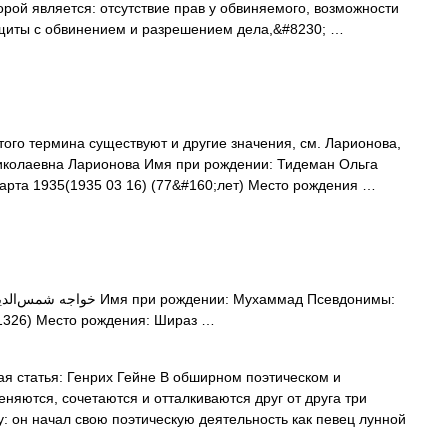
рой является: отсутствие прав у обвиняемого, возможности
ащиты с обвинением и разрешением дела,&#8230; …
ого термина существуют и другие значения, см. Ларионова,
Николаевна Ларионова Имя при рождении: Тидеман Ольга
арта 1935(1935 03 16) (77&#160;лет) Место рождения …
1326) Место рождения: Шираз …
я статья: Генрих Гейне В обширном поэтическом и
няются, сочетаются и отталкиваются друг от друга три
у: он начал свою поэтическую деятельность как певец лунной