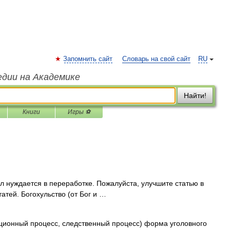
Запомнить сайт
Словарь на свой сайт
RU
едии на Академике
Найти!
Книги
Игры ⚽
л нуждается в переработке. Пожалуйста, улучшите статью в
атей. Богохульство (от Бог и …
ционный процесс, следственный процесс) форма уголовного