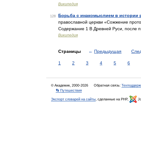
Википедия
Борьба с инакомыслием в истории 
128
православной церкви «Сожжение прото
Содержание 1 В Древней Руси, после 
Википедия
Страницы
←
Предыдущая
Сле
1
2
3
4
5
6
© Академик, 2000-2026
Обратная связь:
Техподдерж
👣 Путешествия
Экспорт словарей на сайты
, сделанные на PHP,
Jo